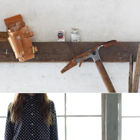
ら選ぶ
 CASE）