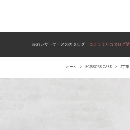
ら選ぶ
ケースの選び方
S CASE）
FLORIST CASE
フローリストケース
ら選ぶ
S CASE）
sacraシザーケースのカタログ
コチラよりカタログ請
ら選ぶ
ホーム
SCISSORS CASE
5丁用
S CASE）
OUTLET
ら選ぶ
アウトレット
 CASE）
ら選ぶ
 CASE）