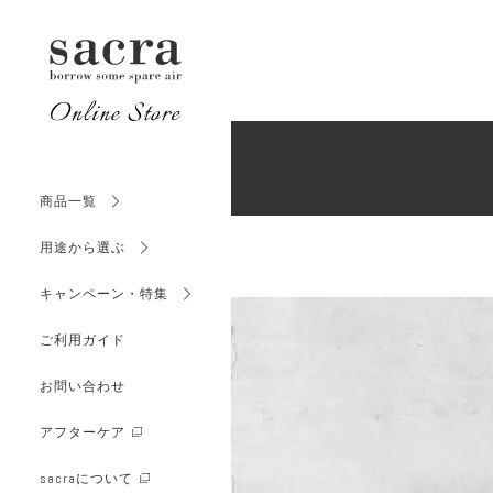
サイズか
初めてのシザー
（SCISSOR
SCISSORS CASE
シザーケース
カラーか
（SCISSOR
商品一覧
価格か
用途から選ぶ
（SCISSOR
キャンペーン・特集
OTHER
ご利用ガイド
PRODUCTS
サイズか
その他商品
（FLORIST
お問い合わせ
アフターケア
カラーか
sacraについて
（FLORIST