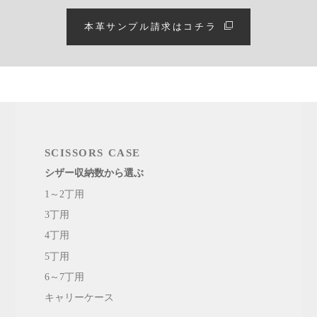
本革サンプル請求はコチラ
SCISSORS CASE
シザー収納数から選ぶ
1～2丁用
3丁用
4丁用
5丁用
6～7丁用
キャリーケース