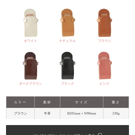
ホワイト
ナチュラル
ブラウン
ダークブラウン
ブラック
ピンク
カラー
素材
サイズ
重さ
ブラウン
牛革
H205mm × W90mm
230g