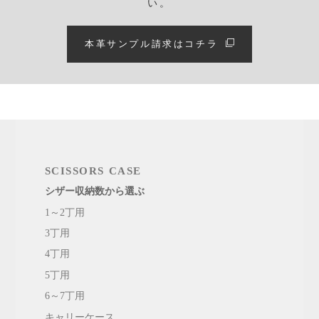
い。
本革サンプル請求はコチラ
SCISSORS CASE
シザー収納数から選ぶ
1～2丁用
3丁用
4丁用
5丁用
6～7丁用
キャリーケース