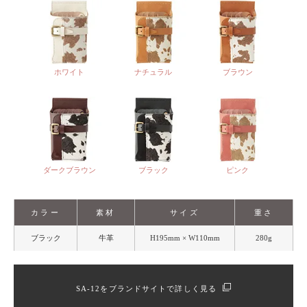
ホワイト
ナチュラル
ブラウン
ダークブラウン
ブラック
ピンク
カラー
素材
サイズ
重さ
ブラック
牛革
H195mm × W110mm
280g
SA-12をブランドサイトで詳しく見る