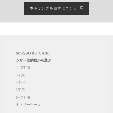
本革サンプル請求はコチラ
SCISSORS CASE
シザー収納数から選ぶ
1～2丁用
3丁用
4丁用
5丁用
6～7丁用
キャリーケース