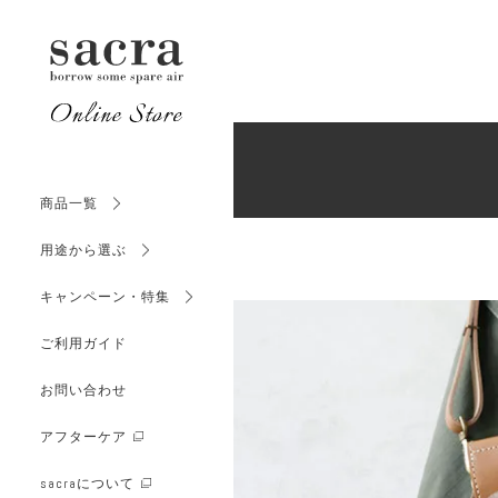
サイズか
初めてのシザー
（SCISSOR
SCISSORS CASE
シザーケース
カラーか
（SCISSOR
商品一覧
価格か
用途から選ぶ
（SCISSOR
キャンペーン・特集
OTHER
ご利用ガイド
PRODUCTS
サイズか
その他商品
（FLORIST
お問い合わせ
アフターケア
カラーか
sacraについて
（FLORIST