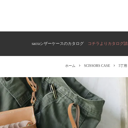
ら選ぶ
ケースの選び方
S CASE）
FLORIST CASE
フローリストケース
ら選ぶ
S CASE）
sacraシザーケースのカタログ
コチラよりカタログ請
ら選ぶ
ホーム
SCISSORS CASE
5丁用
S CASE）
OUTLET
ら選ぶ
アウトレット
 CASE）
ら選ぶ
 CASE）