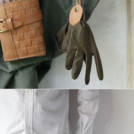
ら選ぶ
 CASE）