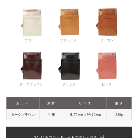
ホワイト
ナチュラル
ブラウン
ダークブラウン
ブラック
ピンク
カラー
素材
サイズ
重さ
ダークブラウン
牛革
H170mm × W110mm
280g
SA-15をブランドサイトで詳しく見る