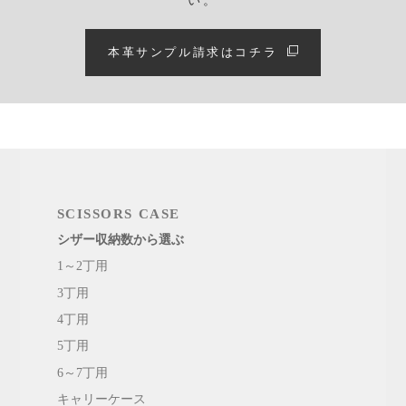
い。
本革サンプル請求はコチラ
SCISSORS CASE
シザー収納数から選ぶ
1～2丁用
3丁用
4丁用
5丁用
6～7丁用
キャリーケース