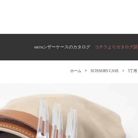
ら選ぶ
ケースの選び方
S CASE）
FLORIST CASE
フローリストケース
ら選ぶ
S CASE）
sacraシザーケースのカタログ
コチラよりカタログ請
ら選ぶ
ホーム
SCISSORS CASE
5丁用
S CASE）
OUTLET
ら選ぶ
アウトレット
 CASE）
ら選ぶ
 CASE）