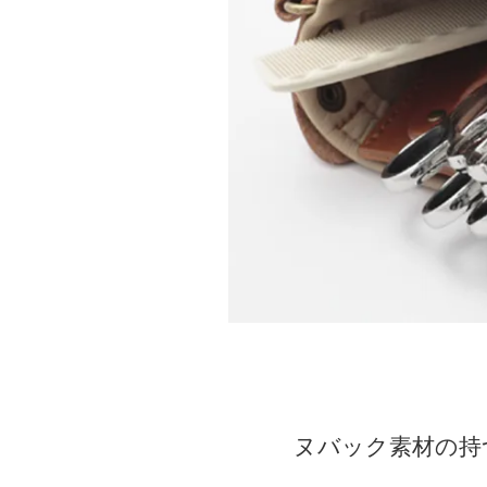
WEB LIMITED
価格か
（FLORIST
WEB限定商品
ヌバック素材の持