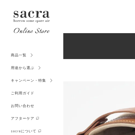
サイズか
初めてのシザー
（SCISSOR
SCISSORS CASE
シザーケース
カラーか
（SCISSOR
商品一覧
価格か
用途から選ぶ
（SCISSOR
キャンペーン・特集
OTHER
ご利用ガイド
PRODUCTS
サイズか
その他商品
（FLORIST
お問い合わせ
アフターケア
カラーか
sacraについて
（FLORIST