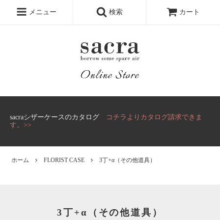
メニュー
検索
カート
sacraシザーケースのカタログ
コチラよりカタログ請求できま
す。>>
ホーム
FLORIST CASE
3丁+α（その他道具）
3丁+α（その他道具）