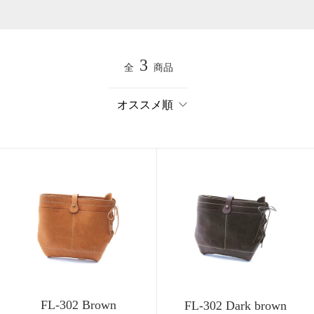
3
全
商品
FL-302 Brown
FL-302 Dark brown